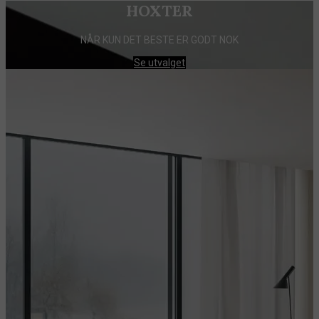
HOXTER
NÅR KUN DET BESTE ER GODT NOK
Se utvalget