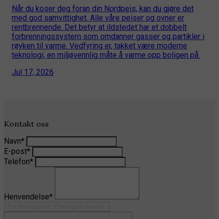
Når du koser deg foran din Nordpeis, kan du gjøre det
med god samvittighet. Alle våre peiser og ovner er
rentbrennende. Det betyr at ildstedet har et dobbelt
forbrenningssystem som omdanner gasser og partikler i
røyken til varme. Vedfyring er, takket være moderne
teknologi, en miljøvennlig måte å varme opp boligen på.
Jul 17, 2026
Kontakt oss
Navn
*
E-post
*
Telefon
*
Henvendelse
*
En feil oppstod. Prøv igjen senere.