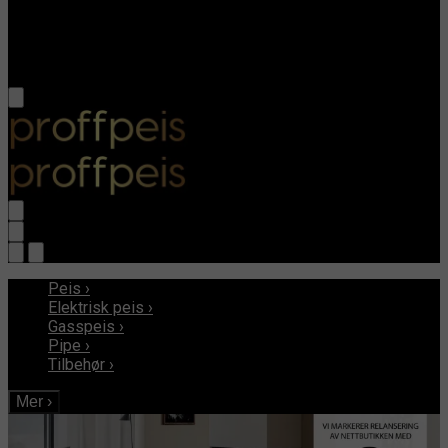
Peis
›
Elektrisk peis
›
Gasspeis
›
Pipe
›
Tilbehør
›
Mer
›