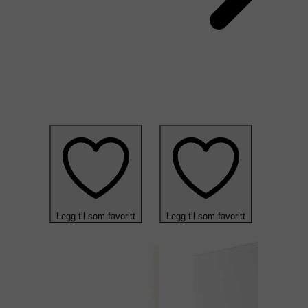
Legg til som favoritt
Legg til som favoritt
Legg til
No
Mona
V
M