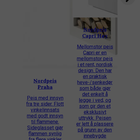
Nordpeis
Capri Høy
Mellomstor peis
Capri er en
mellomstor peis
i et rent, nordisk
design. Den har
en praktisk
Nordpeis
heve-/senkedør
Praha
som både gjør
det enkelt å
Peis med innsyn
legge i ved, og
fra tre sider. Flott
som gir den et
vinkelinnsats
eksklusivt
med godt innsyn
uttrykk. Peisen
til flammene.
er lett å plassere
Sideglasset gjør
på grunn av den
flammen synlig
innebygde
fra flere vinkler