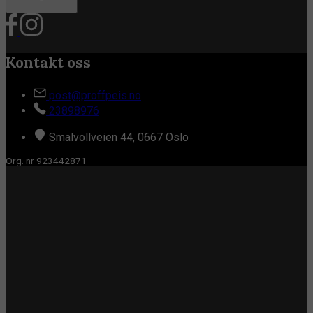
Kontakt oss
post@proffpeis.no
23898976
Smalvollveien 44, 0667 Oslo
Org. nr 923442871