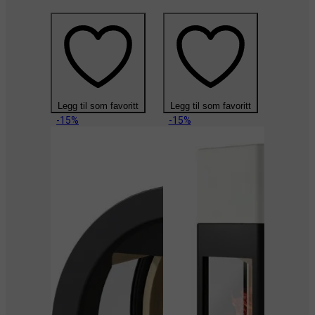
Legg til som favoritt
Legg til som favoritt
Legg til
-15%
-15%
-15%
DOV
DOV
serie
for 
mon
des
kom
med 
stø
kjenn