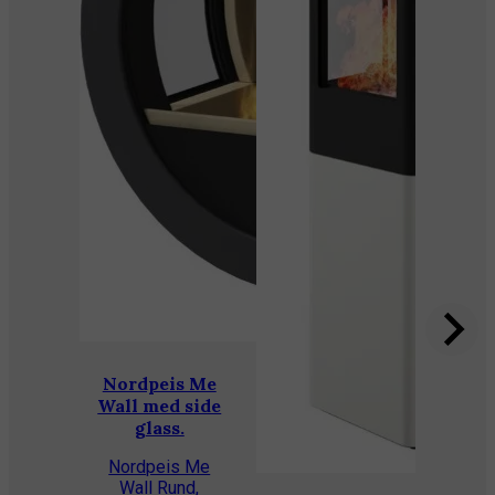
den
kara
ovn
glas
muli
hold
d
fl
23
27
o
Nordpeis Me
Wall med side
glass.
P
Nordpeis Me
Wall Rund,