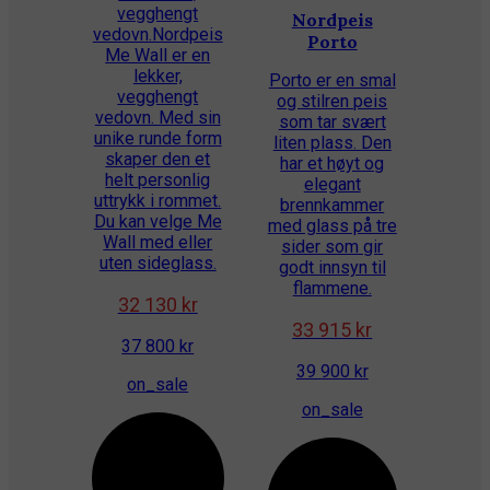
vegghengt
Nordpeis
vedovn.Nordpeis
Porto
Me Wall er en
lekker,
Porto er en smal
vegghengt
og stilren peis
vedovn. Med sin
som tar svært
unike runde form
liten plass. Den
skaper den et
har et høyt og
helt personlig
elegant
uttrykk i rommet.
brennkammer
Du kan velge Me
med glass på tre
Wall med eller
sider som gir
uten sideglass.
godt innsyn til
flammene.
32 130 kr
33 915 kr
37 800 kr
39 900 kr
on_sale
on_sale