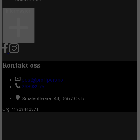
Informasjon
Kontakt oss
post@proffpeis.no
23898976
Smalvollveien 44, 0667 Oslo
Org. nr 923442871