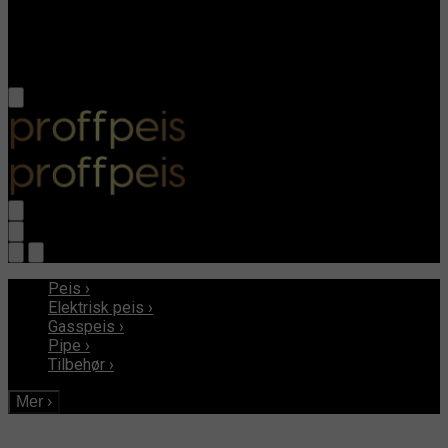
Peis
›
Elektrisk peis
›
Gasspeis
›
Pipe
›
Tilbehør
›
Mer
›